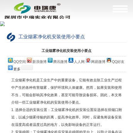
工业烟雾净化机安装使用小要点
当前位置：
网站首页
>
公司简介
工业烟雾净化机安装使用小要点
QQ空间
新浪微博
腾讯微博
人人网
网易微博
QQ好友
更多
工业烟雾净化机是工业生产中的重要设备，它能有效去除工业生产过程
中产生的各种有害烟雾，保护环境和人体健康。然而，如果安装和使用
不当，可能会影响其净化效果，甚至可能导致设备损坏。因此，本文将
介绍一些工业烟雾净化机的安装使用小要点。
1.
选择合适的安装位置：工业烟雾净化机的安装位置应选择在排烟口附
近，以减少烟雾传输的距离，提高净化效率。同时，应避免将设备安装
在湿度高或者温度过高的地方，以免影响设备的正常运行。
2.
安装稳固：工业烟雾净化机应安装在稳固的平台上，以防止设备在运